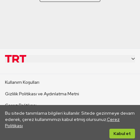
KURUMSAL
Kullanım Koşulları
KANAL SİTELERİ
Gizlilik Politikası ve Aydınlatma Metni
Çerez Politikası
SİTELER
Bu sitede tanımlama bilgileri kullanılır. Sitede gezinmeye devam
İletişim
ederek, çerez kullanımımızı kabul etmiş olursunuz.
Çerez
Politikası
CANLI YAYINLAR
Her hakkı saklıdır. ©2026 TRT. Bağlantı yoluyla gidilen dış
Kabul et
sitelerin içeriklerinden TRT sorumlu değildir.