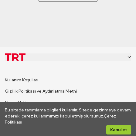
KURUMSAL
Kullanım Koşulları
KANAL SİTELERİ
Gizlilik Politikası ve Aydınlatma Metni
Çerez Politikası
SİTELER
Bu sitede tanımlama bilgileri kullanılır. Sitede gezinmeye devam
İletişim
ederek, çerez kullanımımızı kabul etmiş olursunuz.
Çerez
Politikası
CANLI YAYINLAR
Her hakkı saklıdır. ©2026 TRT. Bağlantı yoluyla gidilen dış
Kabul et
sitelerin içeriklerinden TRT sorumlu değildir.