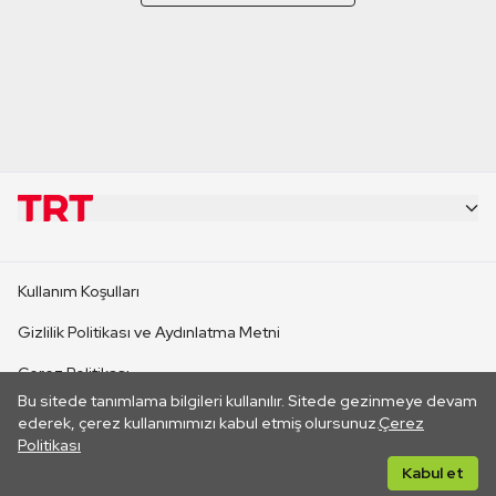
KURUMSAL
Kullanım Koşulları
KANAL SİTELERİ
Gizlilik Politikası ve Aydınlatma Metni
Çerez Politikası
SİTELER
Bu sitede tanımlama bilgileri kullanılır. Sitede gezinmeye devam
İletişim
ederek, çerez kullanımımızı kabul etmiş olursunuz.
Çerez
Politikası
CANLI YAYINLAR
Her hakkı saklıdır. ©2026 TRT. Bağlantı yoluyla gidilen dış
Kabul et
sitelerin içeriklerinden TRT sorumlu değildir.