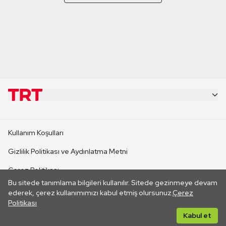
KURUMSAL
Kullanım Koşulları
KANAL SİTELERİ
Gizlilik Politikası ve Aydınlatma Metni
Çerez Politikası
SİTELER
Bu sitede tanımlama bilgileri kullanılır. Sitede gezinmeye devam
İletişim
ederek, çerez kullanımımızı kabul etmiş olursunuz.
Çerez
Politikası
CANLI YAYINLAR
Her hakkı saklıdır. ©2026 TRT. Bağlantı yoluyla gidilen dış
Kabul et
sitelerin içeriklerinden TRT sorumlu değildir.