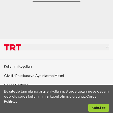
KURUMSAL
Kullanım Koşulları
KANAL SİTELERİ
Gizlilik Politikası ve Aydınlatma Metni
Çerez Politikası
SİTELER
Bu sitede tanımlama bilgileri kullanılır. Sitede gezinmeye devam
İletişim
ederek, çerez kullanımımızı kabul etmiş olursunuz.
Çerez
Politikası
CANLI YAYINLAR
Her hakkı saklıdır. ©2026 TRT. Bağlantı yoluyla gidilen dış
Kabul et
sitelerin içeriklerinden TRT sorumlu değildir.