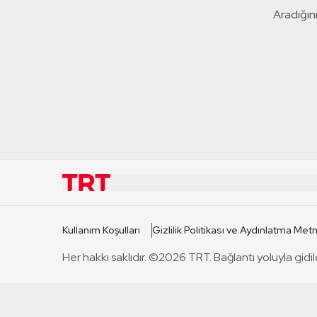
Aradığını
KURUMSAL
KANAL
Kullanım Koşulları
Gizlilik Politikası ve Aydınlatma Metn
TRT Hakkında
TRT 1
Her hakkı saklıdır. ©2026 TRT. Bağlantı yoluyla gidil
Mevzuat
TRT 2
Basın Açıklamaları
TRT Belge
Bize Ulaşın
TRT Habe