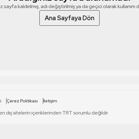
z sayfa kaldırılmış, adı değiştirilmiş ya da geçici olarak kullanım dış
Ana Sayfaya Dön
 SİTELERİ
SİTELER
i
Çerez Politikası
İletişim
TRT Kürdi
tabii
T
en dış sitelerin içeriklerinden TRT sorumlu değildir.
TRT World
TRT Dinle
T
sel
TRT Arabi
Engelsiz TRT
T
r
TRT Eba İlkokul
TRT 12 Punto
T