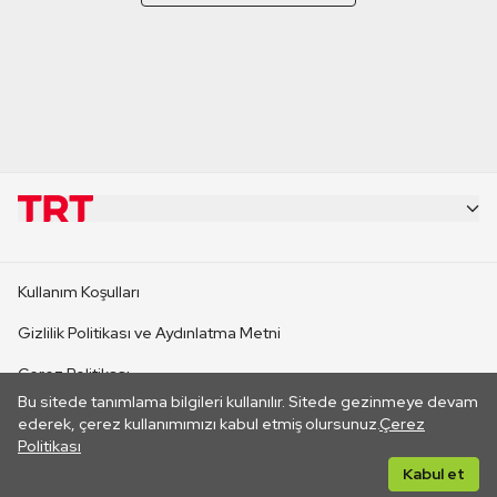
KURUMSAL
Kullanım Koşulları
KANAL SİTELERİ
Gizlilik Politikası ve Aydınlatma Metni
Çerez Politikası
SİTELER
Bu sitede tanımlama bilgileri kullanılır. Sitede gezinmeye devam
İletişim
ederek, çerez kullanımımızı kabul etmiş olursunuz.
Çerez
Politikası
CANLI YAYINLAR
Her hakkı saklıdır. ©2026 TRT. Bağlantı yoluyla gidilen dış
Kabul et
sitelerin içeriklerinden TRT sorumlu değildir.