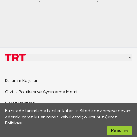
KURUMSAL
Kullanım Koşulları
KANAL SİTELERİ
Gizlilik Politikası ve Aydınlatma Metni
Çerez Politikası
SİTELER
Bu sitede tanımlama bilgileri kullanılır. Sitede gezinmeye devam
İletişim
ederek, çerez kullanımımızı kabul etmiş olursunuz.
Çerez
Politikası
CANLI YAYINLAR
Her hakkı saklıdır. ©2026 TRT. Bağlantı yoluyla gidilen dış
Kabul et
sitelerin içeriklerinden TRT sorumlu değildir.