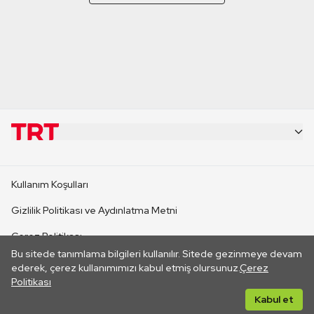
KURUMSAL
Kullanım Koşulları
KANAL SİTELERİ
Gizlilik Politikası ve Aydınlatma Metni
Çerez Politikası
SİTELER
Bu sitede tanımlama bilgileri kullanılır. Sitede gezinmeye devam
İletişim
ederek, çerez kullanımımızı kabul etmiş olursunuz.
Çerez
Politikası
CANLI YAYINLAR
Her hakkı saklıdır. ©2026 TRT. Bağlantı yoluyla gidilen dış
Kabul et
sitelerin içeriklerinden TRT sorumlu değildir.