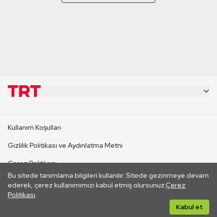
KURUMSAL
Kullanım Koşulları
KANAL SİTELERİ
Gizlilik Politikası ve Aydınlatma Metni
Çerez Politikası
SİTELER
Bu sitede tanımlama bilgileri kullanılır. Sitede gezinmeye devam
İletişim
ederek, çerez kullanımımızı kabul etmiş olursunuz.
Çerez
Politikası
CANLI YAYINLAR
Her hakkı saklıdır. ©2026 TRT. Bağlantı yoluyla gidilen dış
Kabul et
sitelerin içeriklerinden TRT sorumlu değildir.