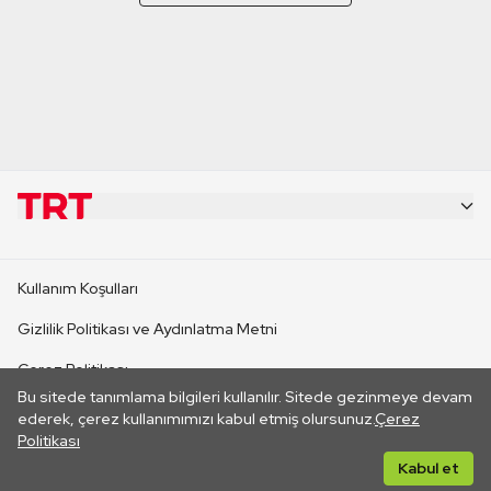
KURUMSAL
Kullanım Koşulları
KANAL SİTELERİ
Gizlilik Politikası ve Aydınlatma Metni
Çerez Politikası
SİTELER
Bu sitede tanımlama bilgileri kullanılır. Sitede gezinmeye devam
İletişim
ederek, çerez kullanımımızı kabul etmiş olursunuz.
Çerez
Politikası
CANLI YAYINLAR
Her hakkı saklıdır. ©2026 TRT. Bağlantı yoluyla gidilen dış
Kabul et
sitelerin içeriklerinden TRT sorumlu değildir.