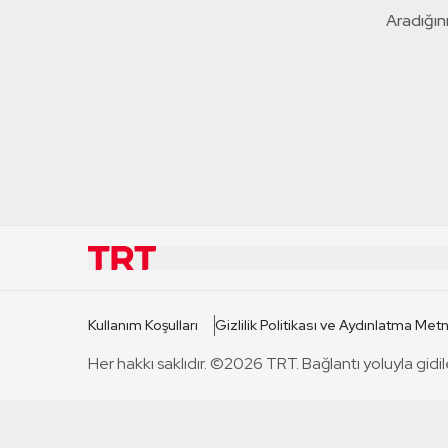
Aradığını
KURUMSAL
KANAL
Kullanım Koşulları
Gizlilik Politikası ve Aydınlatma Metn
TRT Hakkında
TRT 1
Her hakkı saklıdır. ©2026 TRT. Bağlantı yoluyla gidil
Mevzuat
TRT 2
Basın Açıklamaları
TRT Belge
Bize Ulaşın
TRT Habe