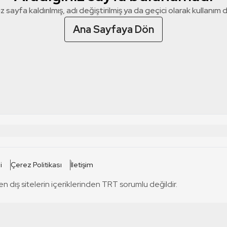
z sayfa kaldırılmış, adı değiştirilmiş ya da geçici olarak kullanım dış
Ana Sayfaya Dön
 SİTELERİ
SİTELER
i
Çerez Politikası
İletişim
TRT Kürdi
tabii
T
en dış sitelerin içeriklerinden TRT sorumlu değildir.
TRT World
TRT Dinle
T
sel
TRT Arabi
Engelsiz TRT
T
r
TRT Eba İlkokul
TRT 12 Punto
T