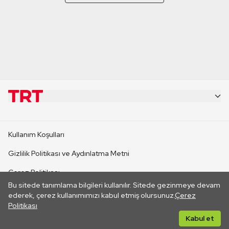
KURUMSAL
Kullanım Koşulları
KANAL SİTELERİ
Gizlilik Politikası ve Aydınlatma Metni
Çerez Politikası
SİTELER
Bu sitede tanımlama bilgileri kullanılır. Sitede gezinmeye devam
İletişim
ederek, çerez kullanımımızı kabul etmiş olursunuz.
Çerez
Politikası
CANLI YAYINLAR
Her hakkı saklıdır. ©2026 TRT. Bağlantı yoluyla gidilen dış
Kabul et
sitelerin içeriklerinden TRT sorumlu değildir.