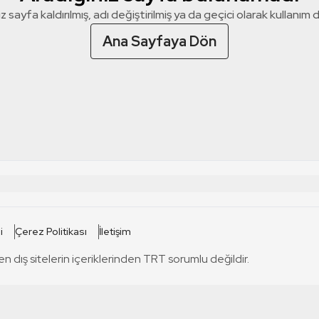
z sayfa kaldırılmış, adı değiştirilmiş ya da geçici olarak kullanım dış
Ana Sayfaya Dön
 SİTELERİ
SİTELER
i
Çerez Politikası
İletişim
TRT Kürdi
tabii
T
en dış sitelerin içeriklerinden TRT sorumlu değildir.
TRT World
TRT Dinle
T
sel
TRT Arabi
Engelsiz TRT
T
r
TRT Eba İlkokul
TRT 12 Punto
T