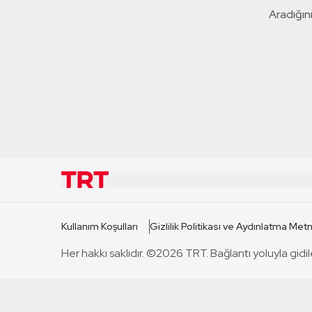
Aradığını
KURUMSAL
KANAL
Kullanım Koşulları
Gizlilik Politikası ve Aydınlatma Metn
TRT Hakkında
TRT 1
Her hakkı saklıdır. ©2026 TRT. Bağlantı yoluyla gidil
Mevzuat
TRT 2
Basın Açıklamaları
TRT Belge
Bize Ulaşın
TRT Habe