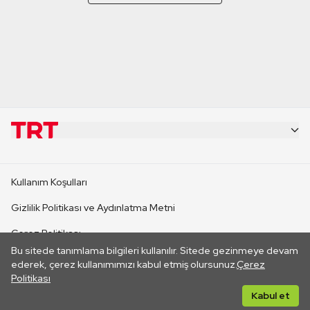
KURUMSAL
Kullanım Koşulları
KANAL SİTELERİ
Gizlilik Politikası ve Aydınlatma Metni
Çerez Politikası
SİTELER
Bu sitede tanımlama bilgileri kullanılır. Sitede gezinmeye devam
İletişim
ederek, çerez kullanımımızı kabul etmiş olursunuz.
Çerez
Politikası
CANLI YAYINLAR
Her hakkı saklıdır. ©2026 TRT. Bağlantı yoluyla gidilen dış
Kabul et
sitelerin içeriklerinden TRT sorumlu değildir.