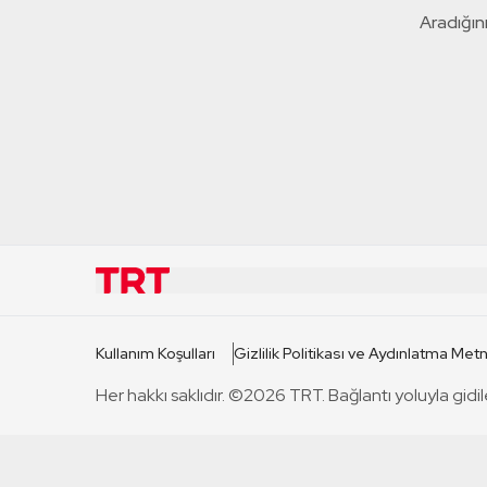
Aradığını
KURUMSAL
KANAL
Kullanım Koşulları
Gizlilik Politikası ve Aydınlatma Metn
TRT Hakkında
TRT 1
Her hakkı saklıdır. ©2026 TRT. Bağlantı yoluyla gidil
Mevzuat
TRT 2
Basın Açıklamaları
TRT Belge
Bize Ulaşın
TRT Habe