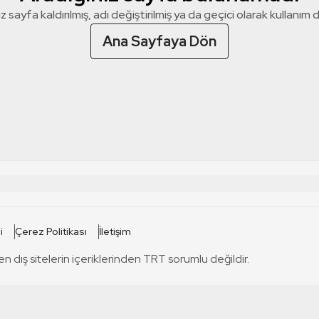
z sayfa kaldırılmış, adı değiştirilmiş ya da geçici olarak kullanım dış
Ana Sayfaya Dön
 SİTELERİ
SİTELER
i
Çerez Politikası
İletişim
TRT Kürdi
tabii
T
en dış sitelerin içeriklerinden TRT sorumlu değildir.
TRT World
TRT Dinle
T
sel
TRT Arabi
Engelsiz TRT
T
r
TRT Eba İlkokul
TRT 12 Punto
T