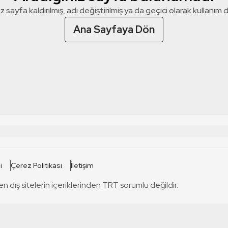
z sayfa kaldırılmış, adı değiştirilmiş ya da geçici olarak kullanım dış
Ana Sayfaya Dön
 SİTELERİ
SİTELER
i
Çerez Politikası
İletişim
TRT Kürdi
tabii
T
en dış sitelerin içeriklerinden TRT sorumlu değildir.
TRT World
TRT Dinle
T
sel
TRT Arabi
Engelsiz TRT
T
r
TRT Eba İlkokul
TRT 12 Punto
T