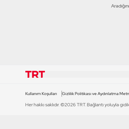
Aradığını
KURUMSAL
KANAL
Kullanım Koşulları
Gizlilik Politikası ve Aydınlatma Metn
TRT Hakkında
TRT 1
Her hakkı saklıdır. ©2026 TRT. Bağlantı yoluyla gidil
Mevzuat
TRT 2
Basın Açıklamaları
TRT Belge
Bize Ulaşın
TRT Habe