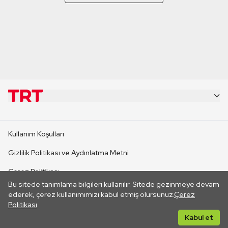
KURUMSAL
Kullanım Koşulları
KANAL SİTELERİ
Gizlilik Politikası ve Aydınlatma Metni
Çerez Politikası
SİTELER
Bu sitede tanımlama bilgileri kullanılır. Sitede gezinmeye devam
İletişim
ederek, çerez kullanımımızı kabul etmiş olursunuz.
Çerez
Politikası
CANLI YAYINLAR
Her hakkı saklıdır. ©2026 TRT. Bağlantı yoluyla gidilen dış
Kabul et
sitelerin içeriklerinden TRT sorumlu değildir.