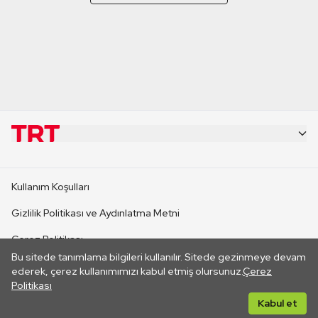
KURUMSAL
Kullanım Koşulları
KANAL SİTELERİ
Gizlilik Politikası ve Aydınlatma Metni
Çerez Politikası
SİTELER
Bu sitede tanımlama bilgileri kullanılır. Sitede gezinmeye devam
İletişim
ederek, çerez kullanımımızı kabul etmiş olursunuz.
Çerez
Politikası
CANLI YAYINLAR
Her hakkı saklıdır. ©2026 TRT. Bağlantı yoluyla gidilen dış
Kabul et
sitelerin içeriklerinden TRT sorumlu değildir.