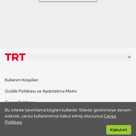
KURUMSAL
Kullanım Koşulları
KANAL SİTELERİ
Gizlilik Politikası ve Aydınlatma Metni
Çerez Politikası
SİTELER
Bu sitede tanımlama bilgileri kullanılır. Sitede gezinmeye devam
İletişim
ederek, çerez kullanımımızı kabul etmiş olursunuz.
Çerez
Politikası
CANLI YAYINLAR
Her hakkı saklıdır. ©2026 TRT. Bağlantı yoluyla gidilen dış
Kabul et
sitelerin içeriklerinden TRT sorumlu değildir.