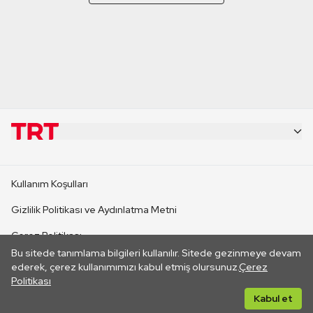
KURUMSAL
Kullanım Koşulları
KANAL SİTELERİ
Gizlilik Politikası ve Aydınlatma Metni
Çerez Politikası
SİTELER
Bu sitede tanımlama bilgileri kullanılır. Sitede gezinmeye devam
İletişim
ederek, çerez kullanımımızı kabul etmiş olursunuz.
Çerez
Politikası
CANLI YAYINLAR
Her hakkı saklıdır. ©2026 TRT. Bağlantı yoluyla gidilen dış
Kabul et
sitelerin içeriklerinden TRT sorumlu değildir.