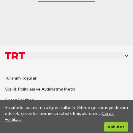
KURUMSAL
Kullanım Koşulları
KANAL SİTELERİ
Gizlilik Politikası ve Aydınlatma Metni
Çerez Politikası
SİTELER
Bu sitede tanımlama bilgileri kullanılır. Sitede gezinmeye devam
İletişim
ederek, çerez kullanımımızı kabul etmiş olursunuz.
Çerez
Politikası
CANLI YAYINLAR
Her hakkı saklıdır. ©2026 TRT. Bağlantı yoluyla gidilen dış
Kabul et
sitelerin içeriklerinden TRT sorumlu değildir.