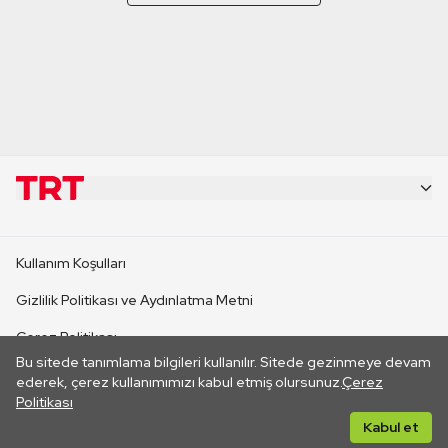
KURUMSAL
Kullanım Koşulları
KANAL SİTELERİ
Gizlilik Politikası ve Aydınlatma Metni
Çerez Politikası
SİTELER
Bu sitede tanımlama bilgileri kullanılır. Sitede gezinmeye devam
İletişim
ederek, çerez kullanımımızı kabul etmiş olursunuz.
Çerez
Politikası
CANLI YAYINLAR
Her hakkı saklıdır. ©2026 TRT. Bağlantı yoluyla gidilen dış
Kabul et
sitelerin içeriklerinden TRT sorumlu değildir.