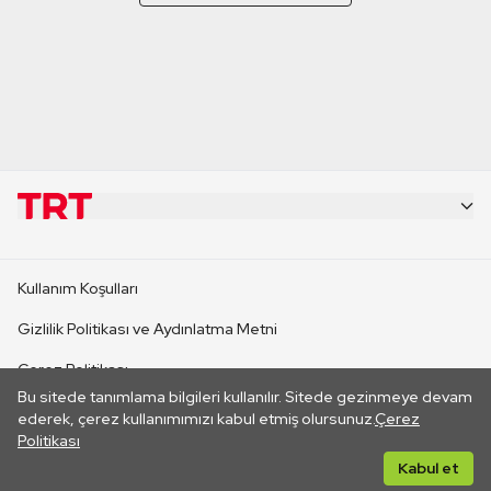
KURUMSAL
Kullanım Koşulları
KANAL SİTELERİ
Gizlilik Politikası ve Aydınlatma Metni
Çerez Politikası
SİTELER
Bu sitede tanımlama bilgileri kullanılır. Sitede gezinmeye devam
İletişim
ederek, çerez kullanımımızı kabul etmiş olursunuz.
Çerez
Politikası
CANLI YAYINLAR
Her hakkı saklıdır. ©2026 TRT. Bağlantı yoluyla gidilen dış
Kabul et
sitelerin içeriklerinden TRT sorumlu değildir.