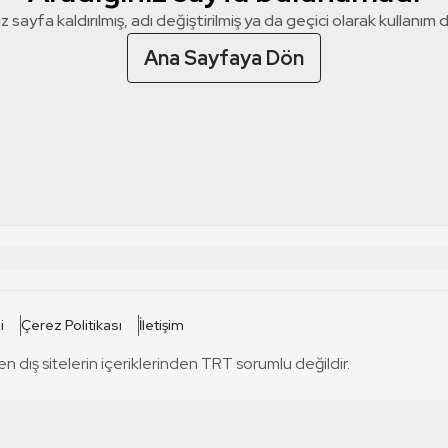
z sayfa kaldırılmış, adı değiştirilmiş ya da geçici olarak kullanım dış
Ana Sayfaya Dön
 SİTELERİ
SİTELER
i
Çerez Politikası
İletişim
TRT Kürdi
tabii
T
en dış sitelerin içeriklerinden TRT sorumlu değildir.
TRT World
TRT Dinle
T
sel
TRT Arabi
Engelsiz TRT
T
r
TRT Eba İlkokul
TRT 12 Punto
T