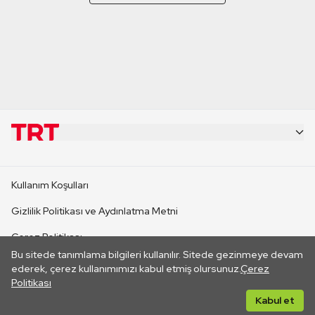
KURUMSAL
Kullanım Koşulları
KANAL SİTELERİ
Gizlilik Politikası ve Aydınlatma Metni
Çerez Politikası
SİTELER
Bu sitede tanımlama bilgileri kullanılır. Sitede gezinmeye devam
İletişim
ederek, çerez kullanımımızı kabul etmiş olursunuz.
Çerez
Politikası
CANLI YAYINLAR
Her hakkı saklıdır. ©2026 TRT. Bağlantı yoluyla gidilen dış
Kabul et
sitelerin içeriklerinden TRT sorumlu değildir.