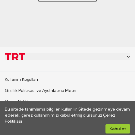
KURUMSAL
Kullanım Koşulları
KANAL SİTELERİ
Gizlilik Politikası ve Aydınlatma Metni
Çerez Politikası
SİTELER
Bu sitede tanımlama bilgileri kullanılır. Sitede gezinmeye devam
İletişim
ederek, çerez kullanımımızı kabul etmiş olursunuz.
Çerez
Politikası
CANLI YAYINLAR
Her hakkı saklıdır. ©2026 TRT. Bağlantı yoluyla gidilen dış
Kabul et
sitelerin içeriklerinden TRT sorumlu değildir.