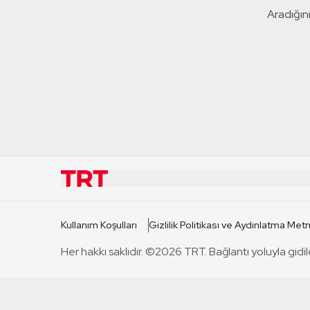
Aradığını
KURUMSAL
KANAL
Kullanım Koşulları
Gizlilik Politikası ve Aydınlatma Metn
TRT Hakkında
TRT 1
Her hakkı saklıdır. ©2026 TRT. Bağlantı yoluyla gidil
Mevzuat
TRT 2
Basın Açıklamaları
TRT Belge
Bize Ulaşın
TRT Habe