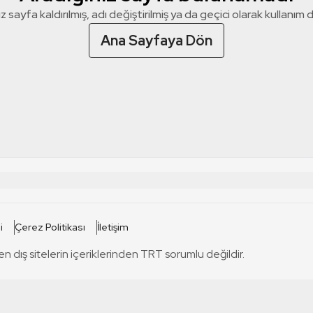
z sayfa kaldırılmış, adı değiştirilmiş ya da geçici olarak kullanım dış
Ana Sayfaya Dön
 SİTELERİ
SİTELER
i
Çerez Politikası
İletişim
TRT Kürdi
tabii
T
en dış sitelerin içeriklerinden TRT sorumlu değildir.
TRT World
TRT Dinle
T
sel
TRT Arabi
Engelsiz TRT
T
r
TRT Eba İlkokul
TRT 12 Punto
T