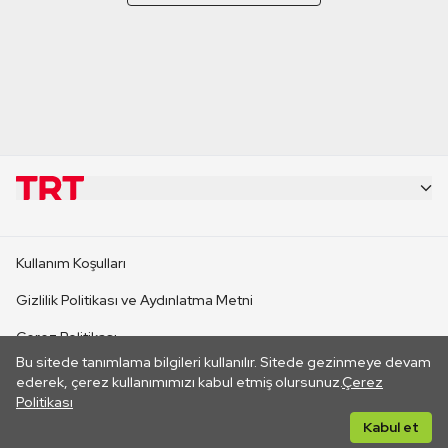
KURUMSAL
Kullanım Koşulları
KANAL SİTELERİ
Gizlilik Politikası ve Aydınlatma Metni
Çerez Politikası
SİTELER
Bu sitede tanımlama bilgileri kullanılır. Sitede gezinmeye devam
İletişim
ederek, çerez kullanımımızı kabul etmiş olursunuz.
Çerez
Politikası
CANLI YAYINLAR
Her hakkı saklıdır. ©2026 TRT. Bağlantı yoluyla gidilen dış
Kabul et
sitelerin içeriklerinden TRT sorumlu değildir.