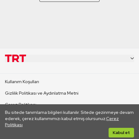
KURUMSAL
Kullanım Koşulları
KANAL SİTELERİ
Gizlilik Politikası ve Aydınlatma Metni
Çerez Politikası
SİTELER
Bu sitede tanımlama bilgileri kullanılır. Sitede gezinmeye devam
İletişim
ederek, çerez kullanımımızı kabul etmiş olursunuz.
Çerez
Politikası
CANLI YAYINLAR
Her hakkı saklıdır. ©2026 TRT. Bağlantı yoluyla gidilen dış
Kabul et
sitelerin içeriklerinden TRT sorumlu değildir.