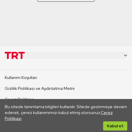
KURUMSAL
Kullanım Koşulları
KANAL SİTELERİ
Gizlilik Politikası ve Aydınlatma Metni
Çerez Politikası
SİTELER
Bu sitede tanımlama bilgileri kullanılır. Sitede gezinmeye devam
İletişim
ederek, çerez kullanımımızı kabul etmiş olursunuz.
Çerez
Politikası
CANLI YAYINLAR
Her hakkı saklıdır. ©2026 TRT. Bağlantı yoluyla gidilen dış
Kabul et
sitelerin içeriklerinden TRT sorumlu değildir.