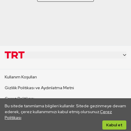
KURUMSAL
Kullanım Koşulları
KANAL SİTELERİ
Gizlilik Politikası ve Aydınlatma Metni
Çerez Politikası
SİTELER
Bu sitede tanımlama bilgileri kullanılır. Sitede gezinmeye devam
İletişim
ederek, çerez kullanımımızı kabul etmiş olursunuz.
Çerez
Politikası
CANLI YAYINLAR
Her hakkı saklıdır. ©2026 TRT. Bağlantı yoluyla gidilen dış
Kabul et
sitelerin içeriklerinden TRT sorumlu değildir.