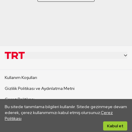
KURUMSAL
Kullanım Koşulları
KANAL SİTELERİ
Gizlilik Politikası ve Aydınlatma Metni
Çerez Politikası
SİTELER
Bu sitede tanımlama bilgileri kullanılır. Sitede gezinmeye devam
İletişim
ederek, çerez kullanımımızı kabul etmiş olursunuz.
Çerez
Politikası
CANLI YAYINLAR
Her hakkı saklıdır. ©2026 TRT. Bağlantı yoluyla gidilen dış
Kabul et
sitelerin içeriklerinden TRT sorumlu değildir.