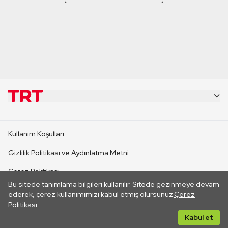
KURUMSAL
Kullanım Koşulları
KANAL SİTELERİ
Gizlilik Politikası ve Aydınlatma Metni
Çerez Politikası
SİTELER
Bu sitede tanımlama bilgileri kullanılır. Sitede gezinmeye devam
İletişim
ederek, çerez kullanımımızı kabul etmiş olursunuz.
Çerez
Politikası
CANLI YAYINLAR
Her hakkı saklıdır. ©2026 TRT. Bağlantı yoluyla gidilen dış
Kabul et
sitelerin içeriklerinden TRT sorumlu değildir.