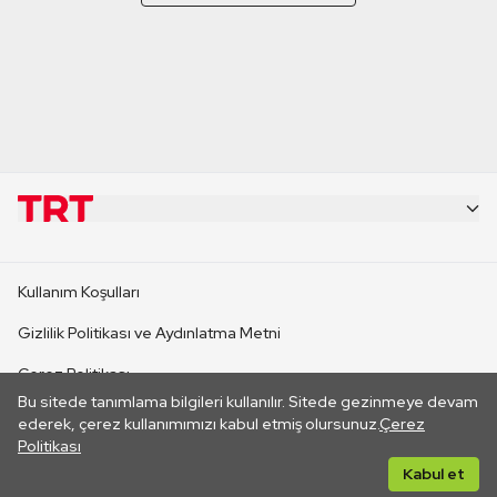
KURUMSAL
Kullanım Koşulları
KANAL SİTELERİ
Gizlilik Politikası ve Aydınlatma Metni
Çerez Politikası
SİTELER
Bu sitede tanımlama bilgileri kullanılır. Sitede gezinmeye devam
İletişim
ederek, çerez kullanımımızı kabul etmiş olursunuz.
Çerez
Politikası
CANLI YAYINLAR
Her hakkı saklıdır. ©2026 TRT. Bağlantı yoluyla gidilen dış
Kabul et
sitelerin içeriklerinden TRT sorumlu değildir.