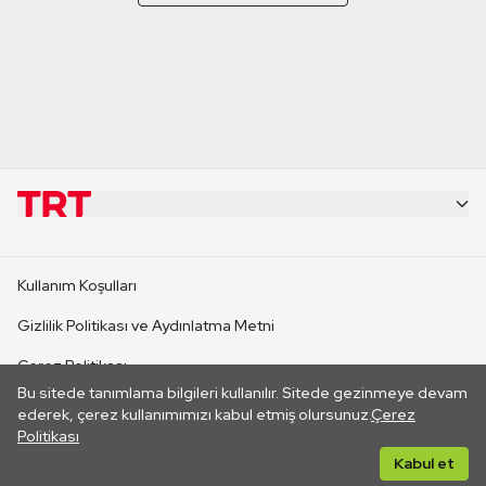
KURUMSAL
Kullanım Koşulları
KANAL SİTELERİ
Gizlilik Politikası ve Aydınlatma Metni
Çerez Politikası
SİTELER
Bu sitede tanımlama bilgileri kullanılır. Sitede gezinmeye devam
İletişim
ederek, çerez kullanımımızı kabul etmiş olursunuz.
Çerez
Politikası
CANLI YAYINLAR
Her hakkı saklıdır. ©2026 TRT. Bağlantı yoluyla gidilen dış
Kabul et
sitelerin içeriklerinden TRT sorumlu değildir.