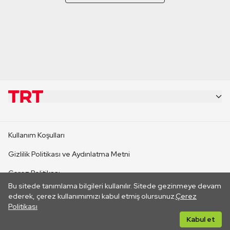
KURUMSAL
Kullanım Koşulları
KANAL SİTELERİ
Gizlilik Politikası ve Aydınlatma Metni
Çerez Politikası
SİTELER
Bu sitede tanımlama bilgileri kullanılır. Sitede gezinmeye devam
İletişim
ederek, çerez kullanımımızı kabul etmiş olursunuz.
Çerez
Politikası
CANLI YAYINLAR
Her hakkı saklıdır. ©2026 TRT. Bağlantı yoluyla gidilen dış
Kabul et
sitelerin içeriklerinden TRT sorumlu değildir.