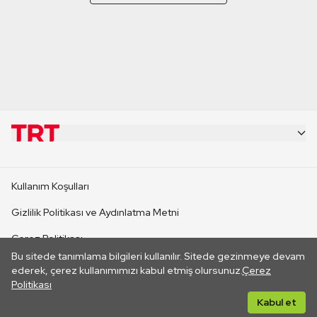
KURUMSAL
Kullanım Koşulları
KANAL SİTELERİ
Gizlilik Politikası ve Aydınlatma Metni
Çerez Politikası
SİTELER
Bu sitede tanımlama bilgileri kullanılır. Sitede gezinmeye devam
İletişim
ederek, çerez kullanımımızı kabul etmiş olursunuz.
Çerez
Politikası
CANLI YAYINLAR
Her hakkı saklıdır. ©2026 TRT. Bağlantı yoluyla gidilen dış
Kabul et
sitelerin içeriklerinden TRT sorumlu değildir.