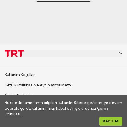
KURUMSAL
Kullanım Koşulları
KANAL SİTELERİ
Gizlilik Politikası ve Aydınlatma Metni
Çerez Politikası
SİTELER
Bu sitede tanımlama bilgileri kullanılır. Sitede gezinmeye devam
İletişim
ederek, çerez kullanımımızı kabul etmiş olursunuz.
Çerez
Politikası
CANLI YAYINLAR
Her hakkı saklıdır. ©2026 TRT. Bağlantı yoluyla gidilen dış
Kabul et
sitelerin içeriklerinden TRT sorumlu değildir.