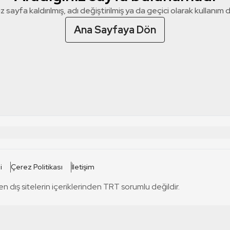
z sayfa kaldırılmış, adı değiştirilmiş ya da geçici olarak kullanım dış
Ana Sayfaya Dön
 SİTELERİ
SİTELER
i
Çerez Politikası
İletişim
TRT Kürdi
tabii
T
en dış sitelerin içeriklerinden TRT sorumlu değildir.
TRT World
TRT Dinle
T
sel
TRT Arabi
Engelsiz TRT
T
r
TRT Eba İlkokul
TRT 12 Punto
T