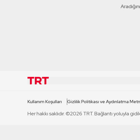
Aradığını
KURUMSAL
KANAL
Kullanım Koşulları
Gizlilik Politikası ve Aydınlatma Metn
TRT Hakkında
TRT 1
Her hakkı saklıdır. ©2026 TRT. Bağlantı yoluyla gidil
Mevzuat
TRT 2
Basın Açıklamaları
TRT Belge
Bize Ulaşın
TRT Habe