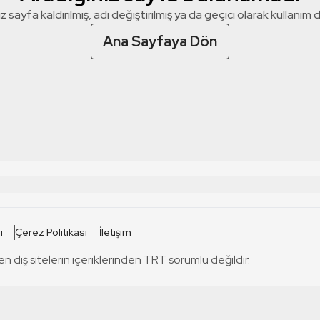
z sayfa kaldırılmış, adı değiştirilmiş ya da geçici olarak kullanım dış
Ana Sayfaya Dön
 SİTELERİ
SİTELER
i
Çerez Politikası
İletişim
TRT Kürdi
tabii
T
en dış sitelerin içeriklerinden TRT sorumlu değildir.
TRT World
TRT Dinle
T
sel
TRT Arabi
Engelsiz TRT
T
r
TRT Eba İlkokul
TRT 12 Punto
T