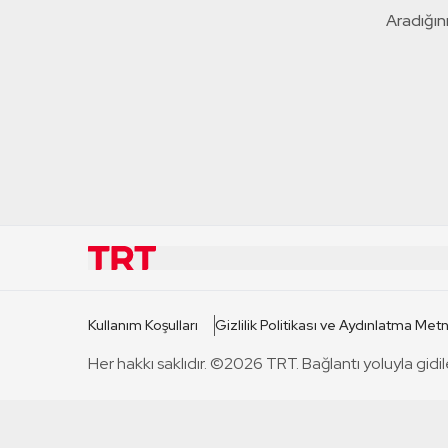
Aradığını
KURUMSAL
KANAL
Kullanım Koşulları
Gizlilik Politikası ve Aydınlatma Metn
TRT Hakkında
TRT 1
Her hakkı saklıdır. ©2026 TRT. Bağlantı yoluyla gidil
Mevzuat
TRT 2
Basın Açıklamaları
TRT Belge
Bize Ulaşın
TRT Habe