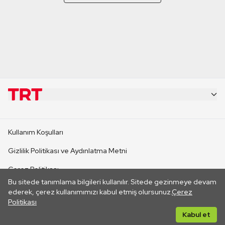
KURUMSAL
Kullanım Koşulları
KANAL SİTELERİ
Gizlilik Politikası ve Aydınlatma Metni
Çerez Politikası
SİTELER
Bu sitede tanımlama bilgileri kullanılır. Sitede gezinmeye devam
İletişim
ederek, çerez kullanımımızı kabul etmiş olursunuz.
Çerez
Politikası
CANLI YAYINLAR
Her hakkı saklıdır. ©2026 TRT. Bağlantı yoluyla gidilen dış
Kabul et
sitelerin içeriklerinden TRT sorumlu değildir.