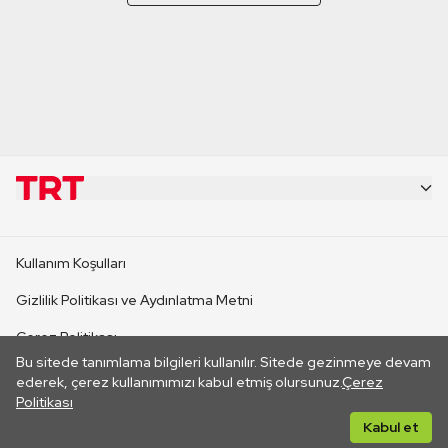
KURUMSAL
Kullanım Koşulları
KANAL SİTELERİ
Gizlilik Politikası ve Aydınlatma Metni
Çerez Politikası
SİTELER
Bu sitede tanımlama bilgileri kullanılır. Sitede gezinmeye devam
İletişim
ederek, çerez kullanımımızı kabul etmiş olursunuz.
Çerez
Politikası
CANLI YAYINLAR
Her hakkı saklıdır. ©2026 TRT. Bağlantı yoluyla gidilen dış
Kabul et
sitelerin içeriklerinden TRT sorumlu değildir.