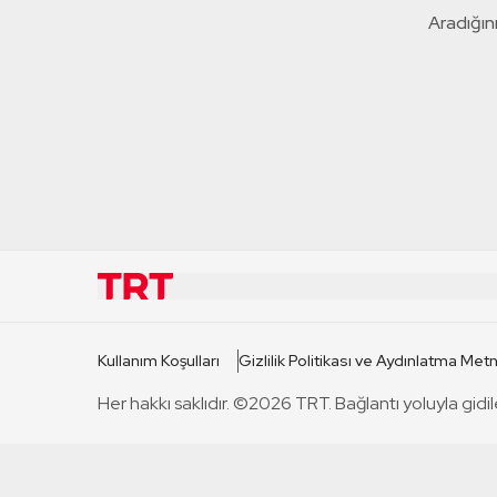
Aradığını
KURUMSAL
KANAL
Kullanım Koşulları
Gizlilik Politikası ve Aydınlatma Metn
TRT Hakkında
TRT 1
Her hakkı saklıdır. ©2026 TRT. Bağlantı yoluyla gidil
Mevzuat
TRT 2
Basın Açıklamaları
TRT Belge
Bize Ulaşın
TRT Habe