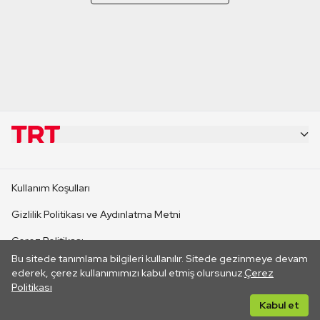
KURUMSAL
Kullanım Koşulları
KANAL SİTELERİ
Gizlilik Politikası ve Aydınlatma Metni
Çerez Politikası
SİTELER
Bu sitede tanımlama bilgileri kullanılır. Sitede gezinmeye devam
İletişim
ederek, çerez kullanımımızı kabul etmiş olursunuz.
Çerez
Politikası
CANLI YAYINLAR
Her hakkı saklıdır. ©2026 TRT. Bağlantı yoluyla gidilen dış
Kabul et
sitelerin içeriklerinden TRT sorumlu değildir.