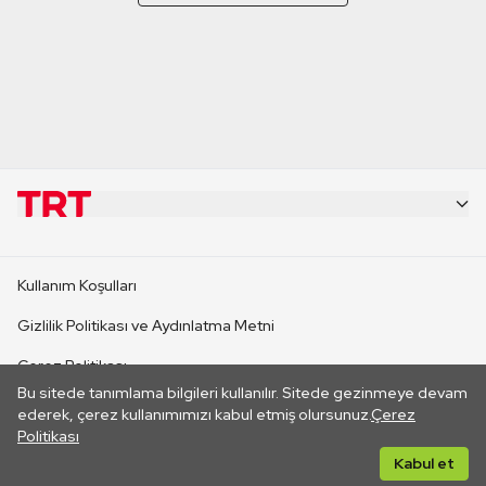
KURUMSAL
Kullanım Koşulları
KANAL SİTELERİ
Gizlilik Politikası ve Aydınlatma Metni
Çerez Politikası
SİTELER
Bu sitede tanımlama bilgileri kullanılır. Sitede gezinmeye devam
İletişim
ederek, çerez kullanımımızı kabul etmiş olursunuz.
Çerez
Politikası
CANLI YAYINLAR
Her hakkı saklıdır. ©2026 TRT. Bağlantı yoluyla gidilen dış
Kabul et
sitelerin içeriklerinden TRT sorumlu değildir.