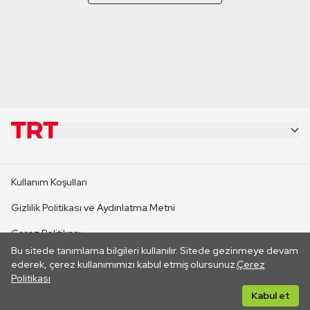
KURUMSAL
Kullanım Koşulları
KANAL SİTELERİ
Gizlilik Politikası ve Aydınlatma Metni
Çerez Politikası
SİTELER
Bu sitede tanımlama bilgileri kullanılır. Sitede gezinmeye devam
İletişim
ederek, çerez kullanımımızı kabul etmiş olursunuz.
Çerez
Politikası
CANLI YAYINLAR
Her hakkı saklıdır. ©2026 TRT. Bağlantı yoluyla gidilen dış
Kabul et
sitelerin içeriklerinden TRT sorumlu değildir.