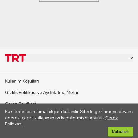
KURUMSAL
Kullanım Koşulları
KANAL SİTELERİ
Gizlilik Politikası ve Aydınlatma Metni
Çerez Politikası
SİTELER
Bu sitede tanımlama bilgileri kullanılır. Sitede gezinmeye devam
İletişim
ederek, çerez kullanımımızı kabul etmiş olursunuz.
Çerez
Politikası
CANLI YAYINLAR
Her hakkı saklıdır. ©2026 TRT. Bağlantı yoluyla gidilen dış
Kabul et
sitelerin içeriklerinden TRT sorumlu değildir.