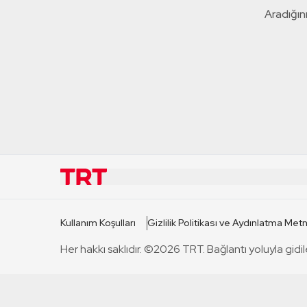
Aradığını
KURUMSAL
KANAL
Kullanım Koşulları
Gizlilik Politikası ve Aydınlatma Metn
TRT Hakkında
TRT 1
Her hakkı saklıdır. ©2026 TRT. Bağlantı yoluyla gidil
Mevzuat
TRT 2
Basın Açıklamaları
TRT Belge
Bize Ulaşın
TRT Habe