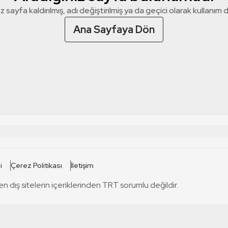
z sayfa kaldırılmış, adı değiştirilmiş ya da geçici olarak kullanım dış
Ana Sayfaya Dön
 SİTELERİ
SİTELER
i
Çerez Politikası
İletişim
TRT Kürdi
tabii
T
en dış sitelerin içeriklerinden TRT sorumlu değildir.
TRT World
TRT Dinle
T
sel
TRT Arabi
Engelsiz TRT
T
r
TRT Eba İlkokul
TRT 12 Punto
T