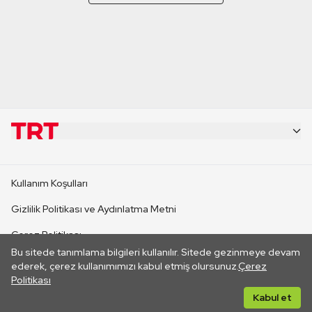
KURUMSAL
Kullanım Koşulları
KANAL SİTELERİ
Gizlilik Politikası ve Aydınlatma Metni
Çerez Politikası
SİTELER
Bu sitede tanımlama bilgileri kullanılır. Sitede gezinmeye devam
İletişim
ederek, çerez kullanımımızı kabul etmiş olursunuz.
Çerez
Politikası
CANLI YAYINLAR
Her hakkı saklıdır. ©2026 TRT. Bağlantı yoluyla gidilen dış
Kabul et
sitelerin içeriklerinden TRT sorumlu değildir.